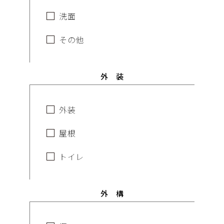
洗面
その他
外 装
外装
屋根
トイレ
外 構